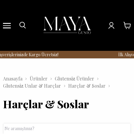
Menu
şverişlerinizde Kargo Ücretsiz!
İlk Alışve
Anasayfa
Ürünler
Glutensiz Ürünler
Glutensiz Unlar & Harçlar
Harçlar & Soslar
Harçlar & Soslar