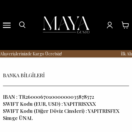
Menu
lışverişlerinizde Kargo Ücretsiz!
İlk Alı
BANKA BİLGİLERİ
IBAN : TR260006701000000035878572
SWIFT Kodu (EUR, USD) : YAPITRISXXX
SWIFT Kodu (Diğer Döviz Cinsleri) : YAPITRISFEX
Simge ÜNAL