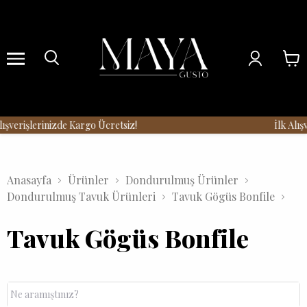
Menu
şverişlerinizde Kargo Ücretsiz!
İlk Alışv
Anasayfa
Ürünler
Dondurulmuş Ürünler
Dondurulmuş Tavuk Ürünleri
Tavuk Gögüs Bonfile
Tavuk Gögüs Bonfile