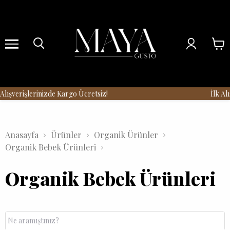
Menu
lışverişlerinizde Kargo Ücretsiz!
İlk Alı
Anasayfa
Ürünler
Organik Ürünler
Organik Bebek Ürünleri
Organik Bebek Ürünleri