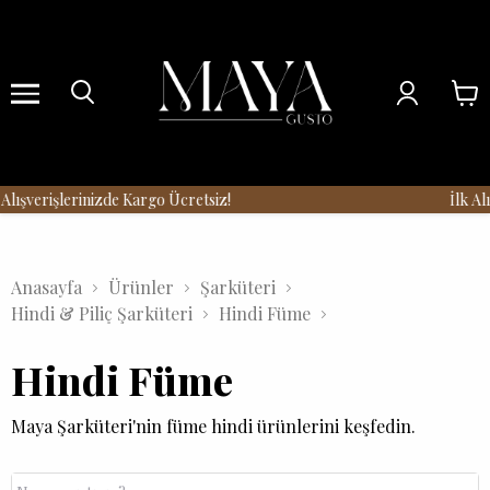
Menu
lışverişlerinizde Kargo Ücretsiz!
İlk Alı
Anasayfa
Ürünler
Şarküteri
Hindi & Piliç Şarküteri
Hindi Füme
Hindi Füme
Maya Şarküteri'nin füme hindi ürünlerini keşfedin.