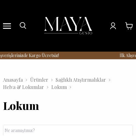
Menu
şverişlerinizde Kargo Ücretsiz!
İlk Alışve
Anasayfa
Ürünler
Sağlıklı Atıştırmalıklar
Helva & Lokumlar
Lokum
Lokum