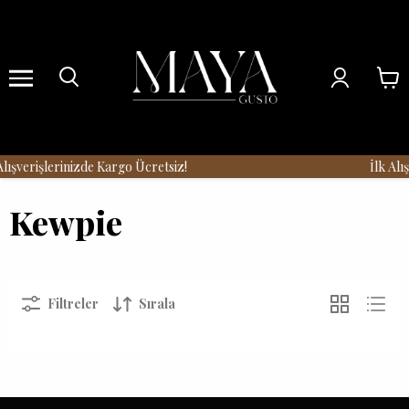
Menu
ışverişlerinizde Kargo Ücretsiz!
İlk Alış
Kewpie
Filtreler
Sırala