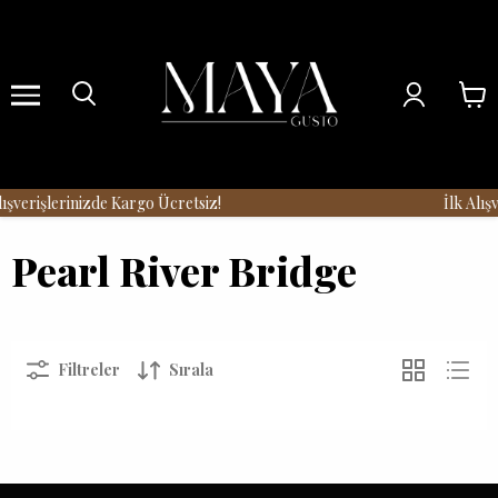
Menu
şverişlerinizde Kargo Ücretsiz!
İlk Alışv
Pearl River Bridge
Filtreler
Sırala