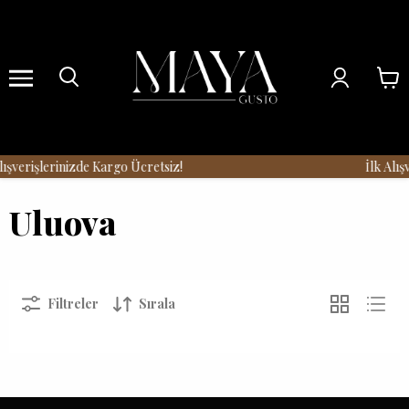
Menu
şverişlerinizde Kargo Ücretsiz!
İlk Alışv
Uluova
Filtreler
Sırala