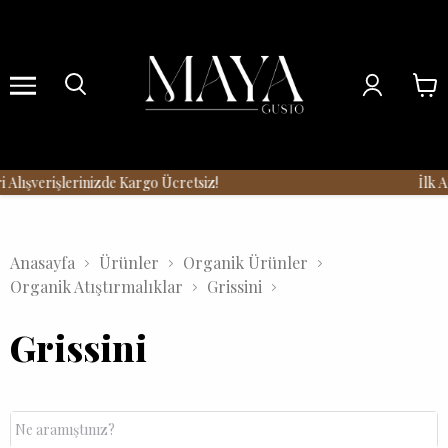
Menu
Alışverişlerinizde Kargo Ücretsiz!
İlk Al
Anasayfa
Ürünler
Organik Ürünler
Organik Atıştırmalıklar
Grissini
Grissini