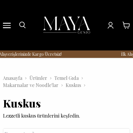
Menu
ışverişlerinizde Kargo Ücretsiz!
İlk Alış
Anasayfa
Ürünler
Temel Gıda
Makarnalar ve Noodle'lar
Kuskus
Kuskus
Lezzetli kuskus ürünlerini keşfedin.